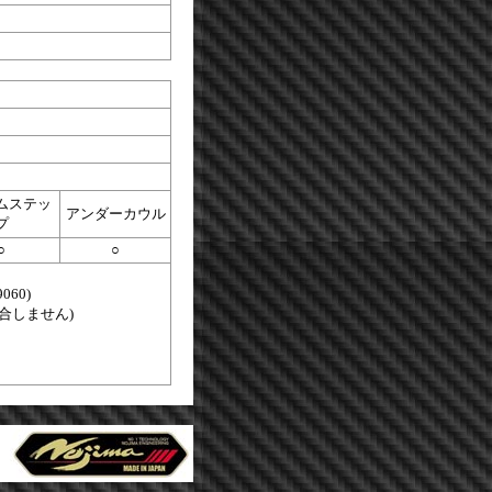
ムステッ
アンダーカウル
プ
○
○
060)
合しません)