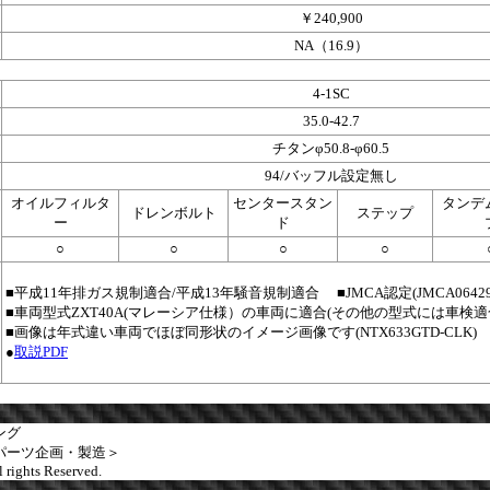
￥240,900
NA（16.9）
4-1SC
35.0-42.7
チタンφ50.8-φ60.5
94/バッフル設定無し
オイルフィルタ
センタースタン
タンデ
ドレンボルト
ステップ
ー
ド
○
○
○
○
■平成11年排ガス規制適合/平成13年騒音規制適合 ■JMCA認定(JMCA06429
■車両型式ZXT40A(マレーシア仕様）の車両に適合(その他の型式には車検適
■画像は年式違い車両でほぼ同形状のイメージ画像です(NTX633GTD-CLK)
●
取説PDF
ング
パーツ企画・製造＞
 rights Reserved.