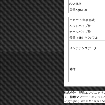
税込価格
重量Kg(STD)
エキパイ/集合形式
ヘッドパイプ径
テールパイプ径
音量（db）/バッフル
メンテナンスデータ
備考
株式会社 野島エンジニアリ
＜二輪用マフラー・エンジン
Copyright (C) NOJIMA Japan All