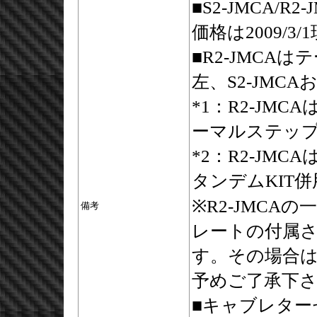
■S2-JMCA/
価格は2009/3
■R2-JMCA
左、S2-JMC
*1：R2-JM
ーマルステッ
*2：R2-JM
タンデムKIT
※R2-JMC
備考
レートの付属
す。その場合は
予めご了承下
■キャブレタ