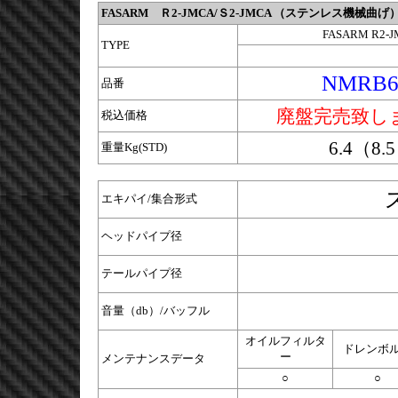
FASARM
Ｒ2-JMCA/Ｓ2-JMCA （ステンレス機械曲げ
FASARM R2-
TYPE
NMRB6
品番
廃盤完売致し
税込価格
6.4（8.
重量Kg(STD)
エキパイ/集合形式
ヘッドパイプ径
テールパイプ径
音量（db）/バッフル
オイルフィルタ
ドレンボ
ー
メンテナンスデータ
○
○