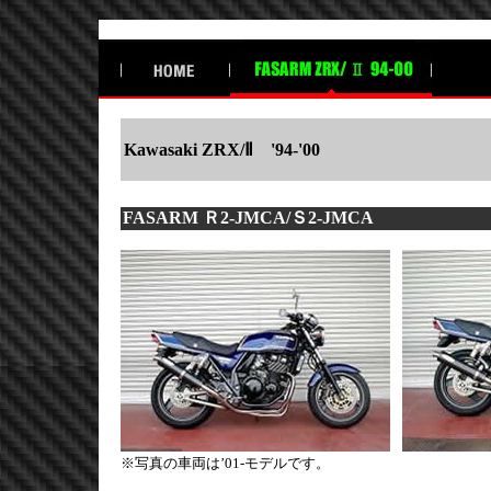
Kawasaki ZRX/Ⅱ
'94-'00
FASARM Ｒ2-JMCA/Ｓ2-JMCA
※写真の車両は’01-モデルです。