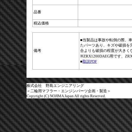
品番
税込価格
■当製品は事故や転倒の際、
たパーツあり、キズや破損を
備考
合よりも破損の程度が大きく
※ZRX1200DAEG用です、Z
■
取説PDF
株式会社 野島エンジニアリング
＜二輪用マフラー・エンジンパーツ企画・製造＞
Copyright (C) NOJIMA Japan All rights Reserved.