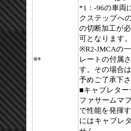
*1：-96の車
クステップへ
の切断加工が必要
可となります
※R2-JMC
レートの付属
備考
す。その場合は
予めご了承下
■キャブレタ
ファサームマ
で性能を発揮
にはキャブレ
せん。