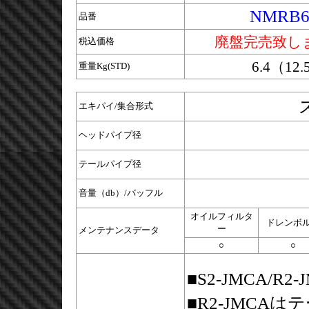
NMRB6
品番
廃盤完売致し
税込価格
6.4（12.
重量Kg(STD)
エキパイ/集合形式
ヘッドパイプ径
テールパイプ径
音量（db）/バッフル
オイルフィルタ
ドレンボ
ー
メンテナンスデータ
○
○
■S2-JMCA/
■R2-JMCA