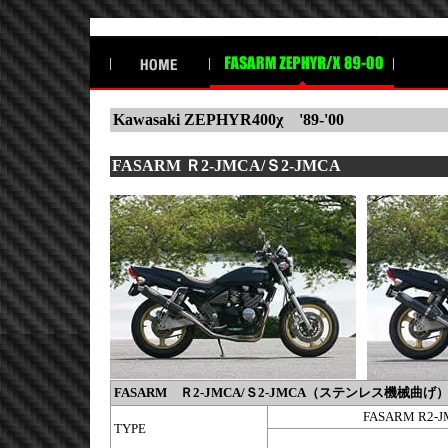
Kawasaki ZEPHYR400χ '89-'00
FASARM Ｒ2-JMCA/Ｓ2-JMCA
FASARM
Ｒ2-JMCA/Ｓ2-JMCA（ステンレス機械曲げ
FASARM R2-
TYPE