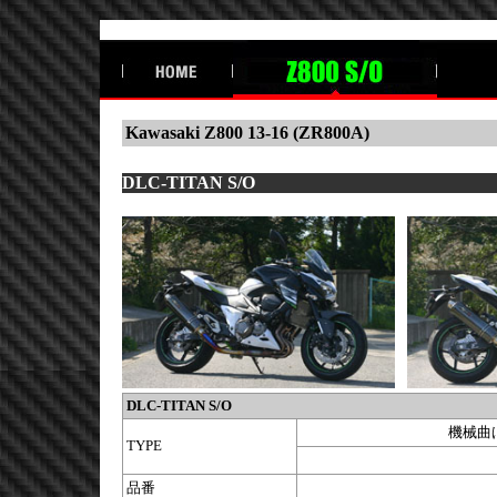
Kawasaki Z800 13-16 (ZR800A)
DLC-TITAN S/O
DLC-TITAN S/O
機械曲げ
TYPE
品番