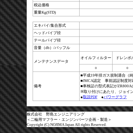
税込価格
重量Kg(STD)
エキパイ/集合形式
ヘッドパイプ径
テールパイプ径
音量（db）/バッフル
オイルフィルター
ドレンボ
メンテナンスデータ
○
○
■平成19年排ガス規制適合（
■JMCA認定 事前認証制度対
備考
■車検証の型式表記がZR800
※取り付けにあたり、ジョイ
●
取説PDF
●
パワーグラフ
株式会社 野島エンジニアリング
＜二輪用マフラー・エンジンパーツ企画・製造＞
Copyright (C) NOJIMA Japan All rights Reserved.