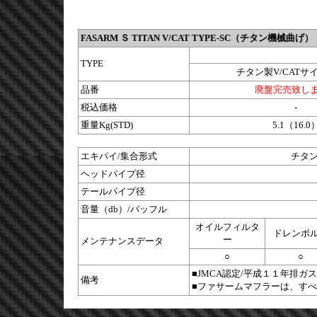
FASARM Ｓ TITAN V/CAT TYPE-SC（チタン機械曲げ）
TYPE
チタン製V/CATサ
品番
廃盤完売致し
税込価格
-
重量Kg(STD)
5.1（16.0
エキパイ/集合形式
チタン
ヘッドパイプ径
テールパイプ径
音量（db）/バッフル
オイルフィルタ
ドレンボ
ー
メンテナンスデータ
○
○
■JMCA認定/平成１１年排ガ
備考
■ファサームマフラーは、す