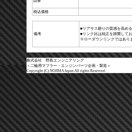
品番
税込価格
■リアサス廻りの質感を高め
備考
■リンク比は純正を踏襲しており
※ローダウンリンクではあり
株式会社 野島エンジニアリング
＜二輪用マフラー・エンジンパーツ企画・製造＞
Copyright (C) NOJIMA Japan All rights Reserved.