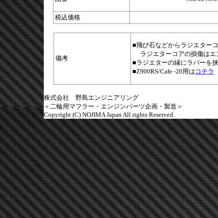
税込価格
■飛び石などからラジエター
ラジエターコアの損傷はエ
備考
■ラジエターの縁にラバーを
■Z900RS/Cafe -20用は
コチラ
株式会社 野島エンジニアリング
＜二輪用マフラー・エンジンパーツ企画・製造＞
Copyright (C) NOJIMA Japan All rights Reserved.