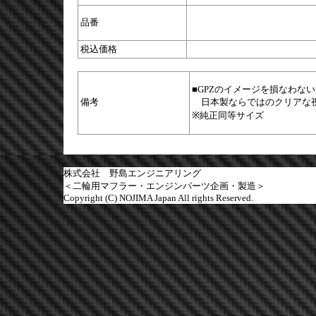
品番
税込価格
■GPZのイメージを損なわな
備考
日本製ならではのクリアな視
※純正同等サイズ
株式会社 野島エンジニアリング
＜二輪用マフラー・エンジンパーツ企画・製造＞
Copyright (C) NOJIMA Japan All rights Reserved.