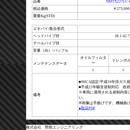
品番
NMTX227LC-
税込価格
￥275,000
重量Kg(STD)
エキパイ/集合形式
ヘッドパイプ径
38.1-42.7
テールパイプ径
音量（db）/バッフル
オイルフィルタ
ドレンボ
ー
メンテナンスデータ
○
○
■JMCA認定/平成19年排ガ
■平成22年騒音規制対応 政
※車両に適用される規制内容
備考
い。
※画像は手曲げです。機械曲
●取説PDF
株式会社 野島エンジニアリング