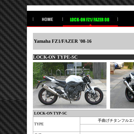
Yamaha FZ1/FAZER '08-16
LOCK-ON TYPE-SC
LOCK-ON TYP-SC
手曲げチタンフルエ
TYPE