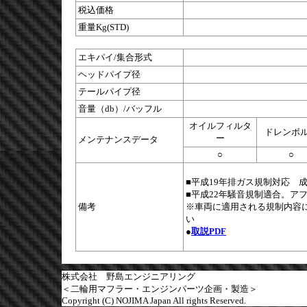
税込価格
重量Kg(STD)
エキパイ/集合形式
ヘッドパイプ径
テールパイプ径
音量（db）/バッフル
オイルフィルタ
ドレンボ
ー
メンテナンスデータ
○
○
■平成19年排ガス規制対応 成績
■平成22年騒音規制適合。ア
備考
※車両に適用される規制内容
い
●
取説PDF
株式会社 野島エンジニアリング
＜二輪用マフラー・エンジンパーツ企画・製造＞
Copyright (C) NOJIMA Japan All rights Reserved.