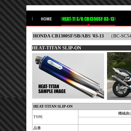
HONDA CB1300SF/SB/ABS '03-13
（BC-SC54/
HEAT-TITAN SLIP-ON
HEAT-TITAN SLIP-ON
機械曲げ
TYPE
品番