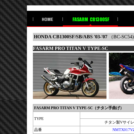
HONDA CB1300SF/SB/ABS '03-'07
（BC-SC54)
FASARM PRO TITAN V TYPE-SC
FASARM PRO TITAN V TYPE-SC（チタン手曲げ）
TYPE
チタン製Vサイ
品番
NMTX017VZ