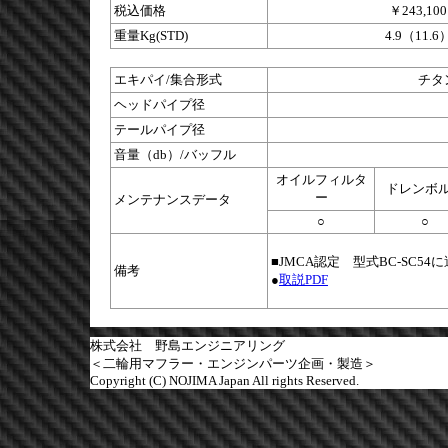
税込価格
￥243,100
重量Kg(STD)
4.9（11.6
エキパイ/集合形式
チタン
ヘッドパイプ径
テールパイプ径
音量（db）/バッフル
オイルフィルタ
ドレンボ
ー
メンテナンスデータ
○
○
■JMCA認定 型式BC-SC
備考
●
取説PDF
株式会社 野島エンジニアリング
＜二輪用マフラー・エンジンパーツ企画・製造＞
Copyright (C) NOJIMA Japan All rights Reserved.