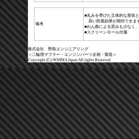
■丸みを帯びた立体的な形状と
高い防風効果が期待できま
備考
■わん曲による歪みも少なく
■スクリーンモール付属
株式会社 野島エンジニアリング
＜二輪用マフラー・エンジンパーツ企画・製造＞
Copyright (C) NOJIMA Japan All rights Reserved.