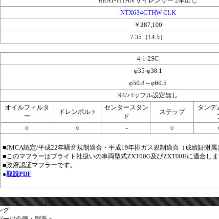
HEAT-TITAN サイレンサー 2本出し
NTX634GTHW-CLK
￥287,100
7.35（14.5）
4-1-2SC
φ35-φ38.1
φ50.8～φ60.5
94/バッフル設定無し
オイルフィルタ
センタースタン
タンデ
ドレンボルト
ステップ
ー
ド
○
○
-
○
■JMCA認定/平成22年騒音規制適合・平成19年排ガス規制適合（成績証附属
■このマフラーはブライト社扱いの車両型式ZXT00G及びZXT00Hに適合し
■政府認証マフラーです。
●
取説PDF
ング
パーツ企画・製造＞