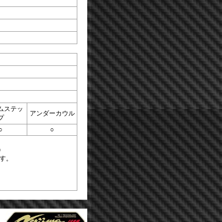
ムステッ
アンダーカウル
プ
○
○
）
ます。