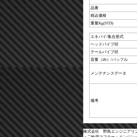
品番
税込価格
重量Kg(STD)
エキパイ/集合形式
ヘッドパイプ径
テールパイプ径
音量（db）/バッフル
メンテナンスデータ
備考
株式会社 野島エンジニアリ
＜二輪用マフラー・エンジン