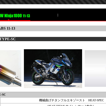
ABS 11-13
TYPE-SC
E-SC
機械曲げチタンフルエキゾースト HEAT-SPEC